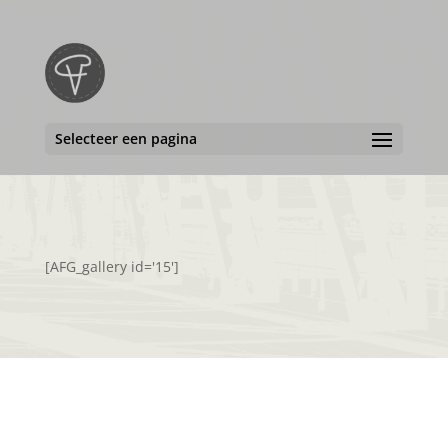
Selecteer een pagina
[AFG_gallery id='15']